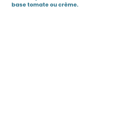
base tomate ou crème.
Voir le menu à emporter
Menu à emporter
Pizzas italiennes &